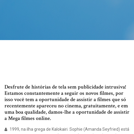
Desfrute de histórias de tela sem publicidade intrusiva!
Estamos constantemente a seguir os novos filmes, por
isso você tem a oportunidade de assistir a filmes que só
recentemente apareceu no cinema, gratuitamente, e em
uma boa qualidade, damos-lhe a oportunidade de assistir
a Mega filmes online.
1999, na ilha grega de Kalokairi. Sophie (Amanda Seyfried) está