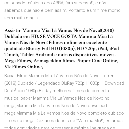
colocando músicas odo ABBA, fará sucesso!”, e nós
sabemos que não é bem assim. Portanto é um filme morno
sem muita magia.
Assistir Mamma Mia: Lá Vamos Nós de Novo!(2018)
Dublado em HD. SE VOCÊ GOSTA Mamma Mia: Lá
Vamos Nós de Novo! Filmes online em excelente
qualidade Bluray Full HD (1080p), HD 720p, iPad, iPod
Touch, Tablet Android e outros dispositivos móveis.
Mega Filmes, Armageddon filmes, Super Cine Online,
Vk Filmes Online,
Baixar Filme Mamma Mia: Lá Vamos Nós de Novo! Torrent
(2018) Dublado / Legendado BluRay 720p | 1080p – Download
Dual Áudio 1080p BluRay melhores filmes de comédia
musical baixar Mamma Mia La Vamos Nos de Novo no
mega,Mamma Mia La Vamos Nos de Novo download
mega,Mamma Mia La Vamos Nos de Novo completo dublado
filmes no mega Dez anos depois de “Mamma Mia!”, estamos
todos convidados para regressar à mágica ilha grega de