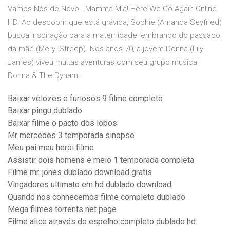
Vamos Nós de Novo - Mamma Mia! Here We Go Again Online
HD. Ao descobrir que está grávida, Sophie (Amanda Seyfried)
busca inspiração para a maternidade lembrando do passado
da mãe (Meryl Streep). Nos anos 70, a jovem Donna (Lily
James) viveu muitas aventuras com seu grupo musical
Donna & The Dynam…
Baixar velozes e furiosos 9 filme completo
Baixar pingu dublado
Baixar filme o pacto dos lobos
Mr mercedes 3 temporada sinopse
Meu pai meu herói filme
Assistir dois homens e meio 1 temporada completa
Filme mr. jones dublado download gratis
Vingadores ultimato em hd dublado download
Quando nos conhecemos filme completo dublado
Mega filmes torrents net page
Filme alice através do espelho completo dublado hd