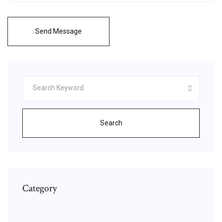
Send Message
Search
Category