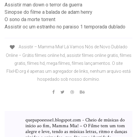
Assistir man down o terror da guerra
Sinopse do filme a balada de adam henry
O sono da morte torrent
Assistir oc um estranho no paraiso 1 temporada dublado
Assistir – Mamma Mia! Lá Vamos Nós de Novo Dublado
Online – Grátis filmes online hd, assistir filmes online gratis, filmes
gratis, filmes hd, mega filmes, filmes lançamentos. O site
FlixHD.org é apenas um agregador de links, nenhum arquivo está
hospedado sob nosso domínio.
quepapoeesse1.blogspot.com - Cheio de músicas do
início ao fim, Mamma Mia! – O Filme tem um tom
alegre e leve, tendo as músicas letras, ritmo e danças