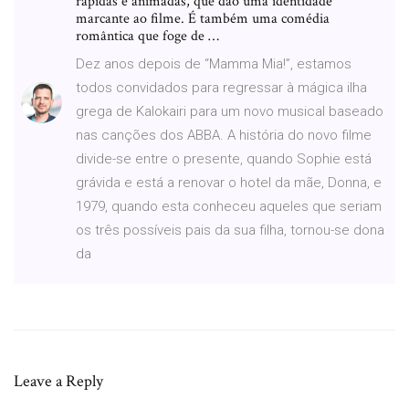
rápidas e animadas, que dão uma identidade
marcante ao filme. É também uma comédia
romântica que foge de …
Dez anos depois de “Mamma Mia!”, estamos
todos convidados para regressar à mágica ilha
grega de Kalokairi para um novo musical baseado
nas canções dos ABBA. A história do novo filme
divide-se entre o presente, quando Sophie está
grávida e está a renovar o hotel da mãe, Donna, e
1979, quando esta conheceu aqueles que seriam
os três possíveis pais da sua filha, tornou-se dona
da
Leave a Reply