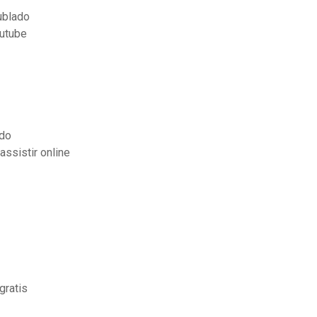
ublado
outube
ado
assistir online
gratis