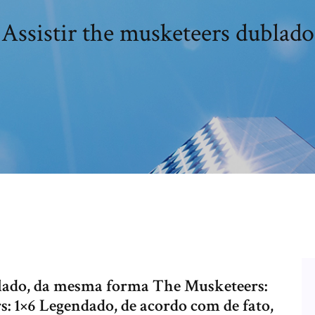
Assistir the musketeers dublado
blado, da mesma forma The Musketeers:
s: 1×6 Legendado, de acordo com de fato,