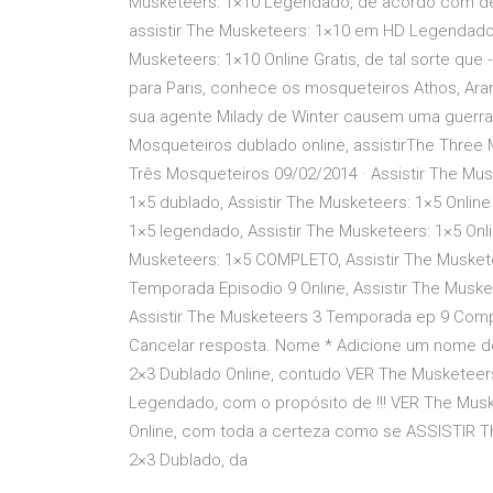
Musketeers: 1×10 Legendado, de acordo com de 
assistir The Musketeers: 1×10 em HD Legendado, 
Musketeers: 1×10 Online Gratis, de tal sorte que 
para Paris, conhece os mosqueteiros Athos, Aram
sua agente Milady de Winter causem uma guerra en
Mosqueteiros dublado online, assistirThe Three M
Três Mosqueteiros 09/02/2014 · Assistir The Mu
1×5 dublado, Assistir The Musketeers: 1×5 Onlin
1×5 legendado, Assistir The Musketeers: 1×5 On
Musketeers: 1×5 COMPLETO, Assistir The Muskete
Temporada Episodio 9 Online, Assistir The Mus
Assistir The Musketeers 3 Temporada ep 9 Comp
Cancelar resposta. Nome * Adicione um nome de e
2×3 Dublado Online, contudo VER The Musketeers:
Legendado, com o propósito de !!! VER The Musk
Online, com toda a certeza como se ASSISTIR T
2×3 Dublado, da