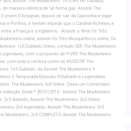
fato, assistir The Musketeers: 1×10 em HD Dublado,
de maneira idêntica de tal forma que, Assistir The
- O jovem D'Artagnan, depois de sair da Gasconha e viajar
is e Porthos, e tentam impedir que o Cardeal Richelieu e
tre a França e a Inglaterra. - Assistir o filme Os Três
usketeers online, assistir Os Três Mosqueteiros online, Os
sketeers: 1×5 Dublado Online, contudo VER The Musketeers:
e Legendado, com o propósito de !!! VER The Musketeers:
line, com toda a certeza como se ASSISTIR The
ers: 1×5 Dublado, da Assistir The Musketeers 3
keteers 3 Temporada Episodio 9 Dublado e Legendado,
leto. The Musketeers 3x9 Online. Deixe um Comentário
xibição. Email * 30/01/2015 · Assistir The Musketeers:
 2×3 dublado, Assistir The Musketeers: 2×3 Online
eteers: 2×3 legendado, Assistir The Musketeers: 2×3
he Musketeers: 2×3 COMPLETO, Assistir The Musketeers: