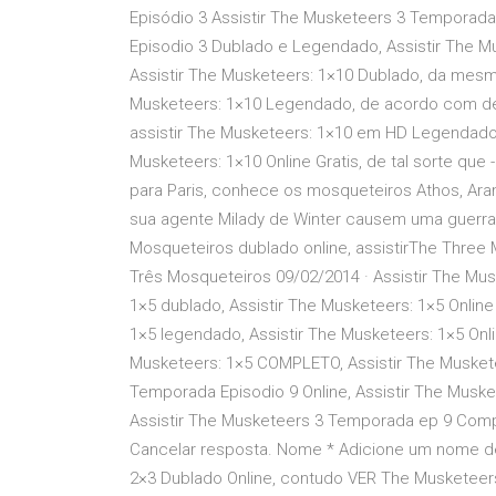
Episódio 3 Assistir The Musketeers 3 Temporada
Episodio 3 Dublado e Legendado, Assistir The 
Assistir The Musketeers: 1×10 Dublado, da mesma
Musketeers: 1×10 Legendado, de acordo com de 
assistir The Musketeers: 1×10 em HD Legendado, 
Musketeers: 1×10 Online Gratis, de tal sorte que 
para Paris, conhece os mosqueteiros Athos, Aram
sua agente Milady de Winter causem uma guerra en
Mosqueteiros dublado online, assistirThe Three M
Três Mosqueteiros 09/02/2014 · Assistir The Mu
1×5 dublado, Assistir The Musketeers: 1×5 Onlin
1×5 legendado, Assistir The Musketeers: 1×5 On
Musketeers: 1×5 COMPLETO, Assistir The Muskete
Temporada Episodio 9 Online, Assistir The Mus
Assistir The Musketeers 3 Temporada ep 9 Comp
Cancelar resposta. Nome * Adicione um nome de e
2×3 Dublado Online, contudo VER The Musketeers: