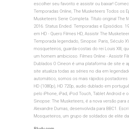
escolher seu favorito e assistir ou baixar! Come
Temporadas Online, The Musketeers Todos os Ep
Musketeers Serie Completa. Título original The Mus
2016. Status Ended. Temporadas e Episódios. 19
em HD - Quero Filmes HD, Assistir The Musketee
Temporada legendado, Sinopse: Paris, Século XVI
mosqueteiros, guarda-costas do rei Louis XIII, 
um homem ambicioso. Filmes Online - Assistir Fil
Dublados O Cineon é uma plataforma de site e apli
site atualiza todas as séries no dia em legenda
automático, somos os mais rápidos postadores do
HD (1080p), HD 720p, audio dublado em português
pelo iPhone, iPad, iPod Touch, Tablet Android e
Sinopse: The Musketeers, é a nova versão para as 
Alexandre Dumas, desenvolvida para BBC1. Escri
Mosqueteiros, um grupo de soldados de elite da 
Bludv.com