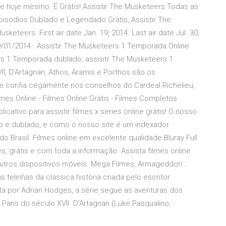
ce hoje mesmo. É Grátis! Assistir The Musketeers Todas as
isodios Dublado e Legendado Grátis, Assistir The
keteers. First air date Jan. 19, 2014. Last air date Jul. 30,
/01/2014 · Assistir The Musketeers 1 Temporada Online
rs 1 Temporada dublado, assisitr The Musketeers 1
I, D’Artagnan, Athos, Aramis e Porthos são os
que confia cegamente nos conselhos do Cardeal Richelieu,
mes Online - Filmes Online Grátis - Filmes Completos
cativo para assistir filmes x series online grátis! O nosso
do e dublado, e como o nosso site é um indexador
 Brasil. Filmes online em excelente qualidade Bluray Full
, grátis e com toda a informação. Assista filmes online
 outros dispositivos móveis. Mega Filmes, Armageddon …
telinhas da clássica história criada pelo escritor
ta por Adrian Hodges, a série segue as aventuras dos
Paris do século XVII. D’Artagnan (Luke Pasqualino,