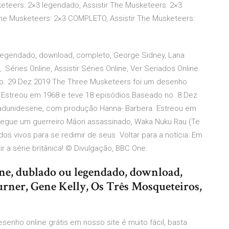
eteers: 2×3 legendado, Assistir The Musketeers: 2×3
he Musketeers: 2×3 COMPLETO, Assistir The Musketeers:
 legendado, download, completo, George Sidney, Lana
, Séries Online, Assistir Séries Online, Ver Seriados Online.
do. 29 Dez 2019 The Three Musketeers foi um desenho
 Estreou em 1968 e teve 18 episódios.Baseado no 8 Dez
adunidesene, com produção Hanna- Barbera. Estreou em
segue um guerreiro Māori assassinado, Waka Nuku Rau (Te
os vivos para se redimir de seus Voltar para a notícia: Em
r a série britânica! © Divulgação, BBC One.
ne, dublado ou legendado, download,
rner, Gene Kelly, Os Três Mosqueteiros,
esenho online grátis em nosso site é muito fácil, basta