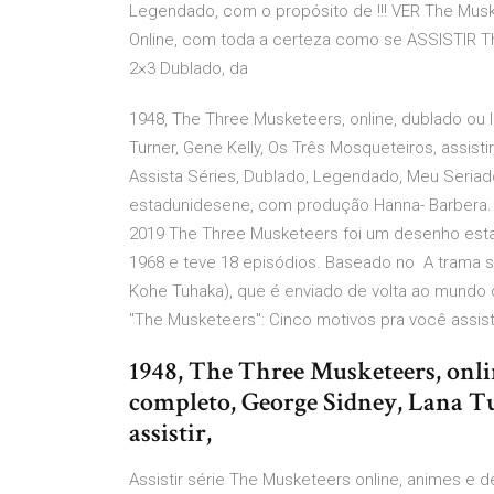
Legendado, com o propósito de !!! VER The Musk
Online, com toda a certeza como se ASSISTIR T
2×3 Dublado, da
1948, The Three Musketeers, online, dublado ou
Turner, Gene Kelly, Os Três Mosqueteiros, assistir
Assista Séries, Dublado, Legendado, Meu Seria
estadunidesene, com produção Hanna- Barbera.
2019 The Three Musketeers foi um desenho est
1968 e teve 18 episódios. Baseado no A trama 
Kohe Tuhaka), que é enviado de volta ao mundo d
"The Musketeers": Cinco motivos pra você assisti
1948, The Three Musketeers, onli
completo, George Sidney, Lana Tu
assistir,
Assistir série The Musketeers online, animes e d