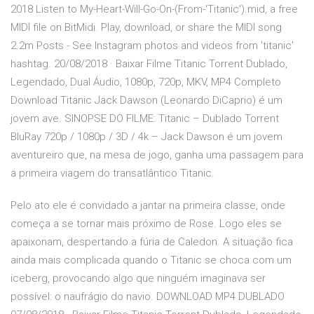
2018 Listen to My-Heart-Will-Go-On-(From-'Titanic').mid, a free
MIDI file on BitMidi. Play, download, or share the MIDI song
2.2m Posts - See Instagram photos and videos from 'titanic'
hashtag. 20/08/2018 · Baixar Filme Titanic Torrent Dublado,
Legendado, Dual Áudio, 1080p, 720p, MKV, MP4 Completo
Download Titanic Jack Dawson (Leonardo DiCaprio) é um
jovem ave. SINOPSE DO FILME: Titanic – Dublado Torrent
BluRay 720p / 1080p / 3D / 4k – Jack Dawson é um jovem
aventureiro que, na mesa de jogo, ganha uma passagem para
a primeira viagem do transatlântico Titanic.
Pelo ato ele é convidado a jantar na primeira classe, onde
começa a se tornar mais próximo de Rose. Logo eles se
apaixonam, despertando a fúria de Caledon. A situação fica
ainda mais complicada quando o Titanic se choca com um
iceberg, provocando algo que ninguém imaginava ser
possível: o naufrágio do navio. DOWNLOAD MP4 DUBLADO