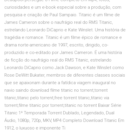
curiosidades e um e-book especial sobre a produção, com
pesquisa e criação de Paul Sampaio. Titanic é um filme de
James Cameron sobre o naufrágio real do RMS Titanic,
estrelando Leonardo DiCaprio e Kate Winslet. Uma história de
tragédia e romance. Titanic é um filme épico de romance e
drama norte-americano de 1997, escrito, dirigido, co-
produzido e co-editado por James Cameron. É uma história
de ficção do naufrágio real do RMS Titanic, estrelando
Leonardo DiCaprio como Jack Dawson, e Kate Winslet como
Rose DeWitt Bukater, membros de diferentes classes sociais
que se apaixonam durante a fatídica viagem inaugural no
navio saindo download filme titanic no torrent,torrent
titanic,titanic pelo torrent,free torrent titanic,titanic via
torrent,filme titanic por torrent,titanic no torrent Baixar Série
Titanic 1ª Temporada Torrent Dublado, Legendado, Dual
Áudio, 1080p, 720p, MKV, MP4 Completo Download Titanic Em
1912, o luxuoso e imponente Ti