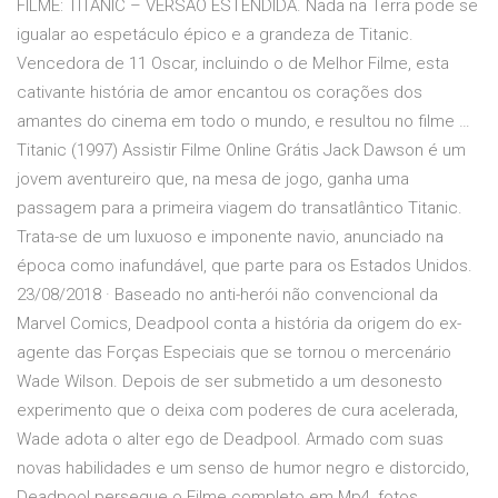
FILME: TITANIC – VERSÃO ESTENDIDA. Nada na Terra pode se
igualar ao espetáculo épico e a grandeza de Titanic.
Vencedora de 11 Oscar, incluindo o de Melhor Filme, esta
cativante história de amor encantou os corações dos
amantes do cinema em todo o mundo, e resultou no filme …
Titanic (1997) Assistir Filme Online Grátis Jack Dawson é um
jovem aventureiro que, na mesa de jogo, ganha uma
passagem para a primeira viagem do transatlântico Titanic.
Trata-se de um luxuoso e imponente navio, anunciado na
época como inafundável, que parte para os Estados Unidos.
23/08/2018 · Baseado no anti-herói não convencional da
Marvel Comics, Deadpool conta a história da origem do ex-
agente das Forças Especiais que se tornou o mercenário
Wade Wilson. Depois de ser submetido a um desonesto
experimento que o deixa com poderes de cura acelerada,
Wade adota o alter ego de Deadpool. Armado com suas
novas habilidades e um senso de humor negro e distorcido,
Deadpool persegue o Filme completo em Mp4, fotos,