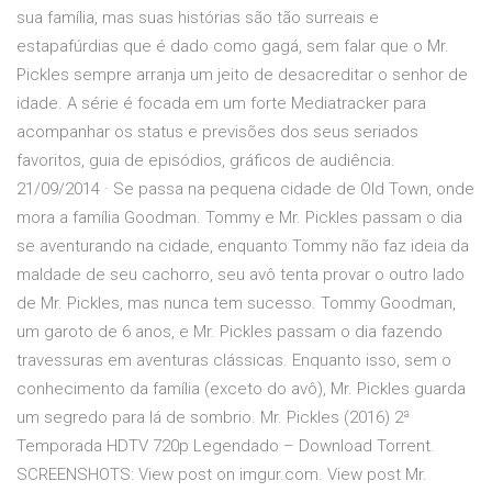
sua família, mas suas histórias são tão surreais e
estapafúrdias que é dado como gagá, sem falar que o Mr.
Pickles sempre arranja um jeito de desacreditar o senhor de
idade. A série é focada em um forte Mediatracker para
acompanhar os status e previsões dos seus seriados
favoritos, guia de episódios, gráficos de audiência.
21/09/2014 · Se passa na pequena cidade de Old Town, onde
mora a família Goodman. Tommy e Mr. Pickles passam o dia
se aventurando na cidade, enquanto Tommy não faz ideia da
maldade de seu cachorro, seu avô tenta provar o outro lado
de Mr. Pickles, mas nunca tem sucesso. Tommy Goodman,
um garoto de 6 anos, e Mr. Pickles passam o dia fazendo
travessuras em aventuras clássicas. Enquanto isso, sem o
conhecimento da família (exceto do avô), Mr. Pickles guarda
um segredo para lá de sombrio. Mr. Pickles (2016) 2ª
Temporada HDTV 720p Legendado – Download Torrent.
SCREENSHOTS: View post on imgur.com. View post Mr.