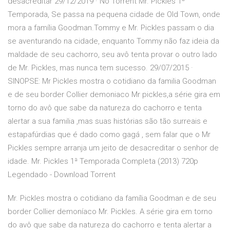
desacreditar 29/12/2019 · No Torrent Mr. Pickles 1ª
Temporada, Se passa na pequena cidade de Old Town, onde
mora a família Goodman.Tommy e Mr. Pickles passam o dia
se aventurando na cidade, enquanto Tommy não faz ideia da
maldade de seu cachorro, seu avô tenta provar o outro lado
de Mr. Pickles, mas nunca tem sucesso. 29/07/2015 ·
SINOPSE: Mr Pickles mostra o cotidiano da familia Goodman
e de seu border Collier demoniaco Mr pickles,a série gira em
torno do avô que sabe da natureza do cachorro e tenta
alertar a sua familia ,mas suas histórias são tão surreais e
estapafúrdias que é dado como gagá , sem falar que o Mr
Pickles sempre arranja um jeito de desacreditar o senhor de
idade. Mr. Pickles 1ª Temporada Completa (2013) 720p
Legendado - Download Torrent
Mr. Pickles mostra o cotidiano da família Goodman e de seu
border Collier demoníaco Mr. Pickles. A série gira em torno
do avô que sabe da natureza do cachorro e tenta alertar a