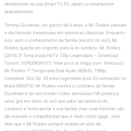
diretamente na sua Smart TV, PC, tablet ou smartphone
gratuitamente!
Tommy Goodman, um garoto de 6 anos, e Mr. Pickles passam
o dia fazendo travessuras em aventuras clássicas. Enquanto
isso, sem o conhecimento da família (exceto do avô), Mr.
Pickles guarda um segredo para lá de sombrio. Mr. Pickles
(2016) 2ª Temporada HDTV 720p Legendado – Download
Torrent. SCREENSHOTS: View post on imgur.com. View post
Mr. Pickles 1ª Temporada Dual Áudio WEB-DL 1080p
Completa. Obs: Ep. 03 esta Legendado pois foi censurado no
Brasil SINOPSE: Mr Pickles mostra o cotidiano da familia
Goodman e de seu border Collier demoniaco Mr pickles,a
série gira em torno do avô que sabe da natureza do
cachorro e tenta alertar a sua familia ,mas suas histórias são
tão surreais e estapafúrdias que é dado como gagá , sem
falar que o Mr Pickles sempre arranja um jeito de