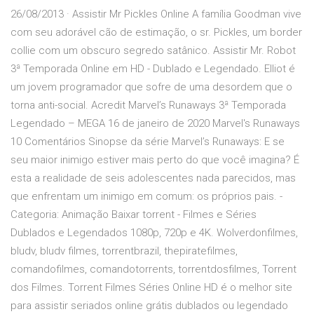
26/08/2013 · Assistir Mr Pickles Online A família Goodman vive
com seu adorável cão de estimação, o sr. Pickles, um border
collie com um obscuro segredo satânico. Assistir Mr. Robot
3ª Temporada Online em HD - Dublado e Legendado. Elliot é
um jovem programador que sofre de uma desordem que o
torna anti-social. Acredit Marvel’s Runaways 3ª Temporada
Legendado – MEGA 16 de janeiro de 2020 Marvel's Runaways
10 Comentários Sinopse da série Marvel’s Runaways: E se
seu maior inimigo estiver mais perto do que você imagina? É
esta a realidade de seis adolescentes nada parecidos, mas
que enfrentam um inimigo em comum: os próprios pais. -
Categoria: Animação Baixar torrent - Filmes e Séries
Dublados e Legendados 1080p, 720p e 4K. Wolverdonfilmes,
bludv, bludv filmes, torrentbrazil, thepiratefilmes,
comandofilmes, comandotorrents, torrentdosfilmes, Torrent
dos Filmes. Torrent Filmes Séries Online HD é o melhor site
para assistir seriados online grátis dublados ou legendado