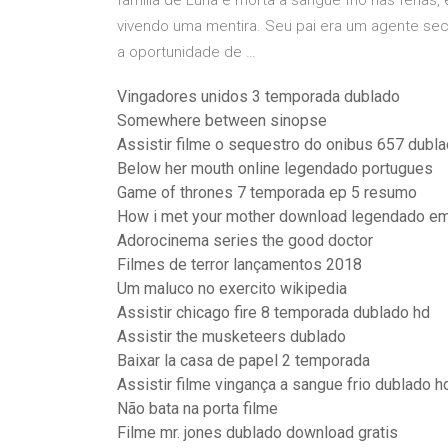
família de Luna é morta a sangue frio nas féria
vivendo uma mentira. Seu pai era um agente sec
a oportunidade de …
Vingadores unidos 3 temporada dublado
Somewhere between sinopse
Assistir filme o sequestro do onibus 657 dubl
Below her mouth online legendado portugues
Game of thrones 7 temporada ep 5 resumo
How i met your mother download legendado em
Adorocinema series the good doctor
Filmes de terror lançamentos 2018
Um maluco no exercito wikipedia
Assistir chicago fire 8 temporada dublado hd
Assistir the musketeers dublado
Baixar la casa de papel 2 temporada
Assistir filme vingança a sangue frio dublado h
Não bata na porta filme
Filme mr. jones dublado download gratis