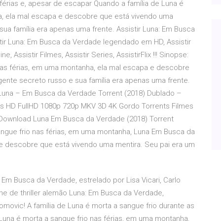
 férias e, apesar de escapar Quando a família de Luna é
a, ela mal escapa e descobre que está vivendo uma
sua família era apenas uma frente. Assistir Luna: Em Busca
tir Luna: Em Busca da Verdade legendado em HD, Assistir
 Assistir Filmes, Assistir Series, AssistirFlix !!! Sinopse:
 nas férias, em uma montanha, ela mal escapa e descobre
ente secreto russo e sua família era apenas uma frente.
t Luna – Em Busca da Verdade Torrent (2018) Dublado –
es HD FullHD 1080p 720p MKV 3D 4K Gordo Torrents Filmes
e Download Luna Em Busca da Verdade (2018) Torrent
angue frio nas férias, em uma montanha, Luna Em Busca da
e descobre que está vivendo uma mentira. Seu pai era um
: Em Busca da Verdade, estrelado por Lisa Vicari, Carlo
lme de thriller alemão Luna: Em Busca da Verdade,
Tomovic! A família de Luna é morta a sangue frio durante as
 Luna é morta a sangue frio nas férias, em uma montanha,