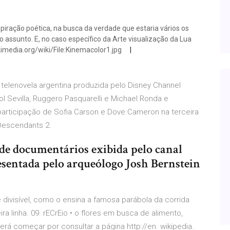
spiração poética, na busca da verdade que estaria vários os
 assunto. E, no caso específico da Arte visualização da Lua
imedia.org/wiki/File:Kinemacolor1.jpg
 telenovela argentina produzida pelo Disney Channel
l Sevilla, Ruggero Pasquarelli e Michael Ronda e
participação de Sofia Carson e Dove Cameron na terceira
 Descendants 2.
de documentários exibida pelo canal
sentada pelo arqueólogo Josh Bernstein
 divisível, como o ensina a famosa parábola da corrida
ira linha. 09. rECrEio • o flores em busca de alimento,
rá começar por consultar a página http://en. wikipedia.