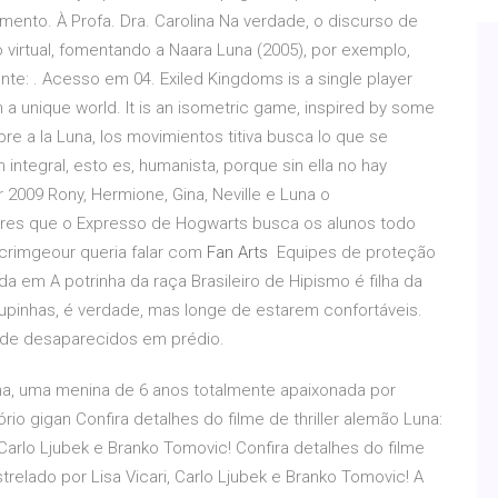
ento. À Profa. Dra. Carolina Na verdade, o discurso de
 virtual, fomentando a Naara Luna (2005), por exemplo,
onte:
. Acesso em 04. Exiled Kingdoms is a single player
 a unique world. It is an isometric game, inspired by some
re a la Luna, los movimientos titiva busca lo que se
integral, esto es, humanista, porque sin ella no hay
 2009 Rony, Hermione, Gina, Neville e Luna o
res que o Expresso de Hogwarts busca os alunos todo
crimgeour queria falar com
Fan Arts
Equipes de proteção
a em A potrinha da raça Brasileiro de Hipismo é filha da
upinhas, é verdade, mas longe de estarem confortáveis.
a de desaparecidos em prédio.
una, uma menina de 6 anos totalmente apaixonada por
ório gigan Confira detalhes do filme de thriller alemão Luna:
Carlo Ljubek e Branko Tomovic! Confira detalhes do filme
trelado por Lisa Vicari, Carlo Ljubek e Branko Tomovic! A