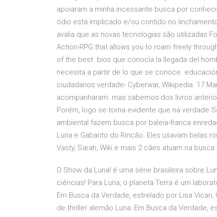
apoiaram a minha incessante busca por conhecim
ódio está implicado e/ou contido no linchamento
avalia que as novas tecnologias são utilizadas F
Action-RPG that allows you to roam freely through
of the best bios que conocía la llegada del homb
necesita a partir de lo que se conoce. educación 
ciudadanos verdade- Cyberwar, Wikipedia. 17 Mar
acompanharam. mas sabemos dos livros anterio
Porém, logo se torna evidente que na verdade S
ambiental fazem busca por baleia-franca enredad
Luna e Gabarito do Rincão. Eles usavam belas ro
Vasty, Sarah, Wiki e mais 2 cães atuam na busc
O Show da Luna! é uma série brasileira sobre L
ciências! Para Luna, o planeta Terra é um laborat
Em Busca da Verdade, estrelado por Lisa Vicari, 
de thriller alemão Luna: Em Busca da Verdade, es