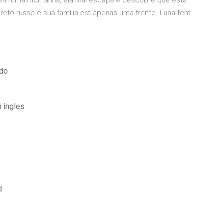
s, em uma montanha, ela mal escapa e descobre que está
reto russo e sua família era apenas uma frente. Luna tem
ado
 ingles
d