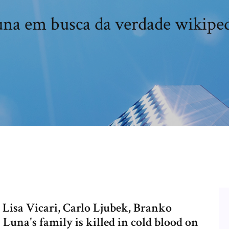
na em busca da verdade wikipe
 Lisa Vicari, Carlo Ljubek, Branko
una's family is killed in cold blood on